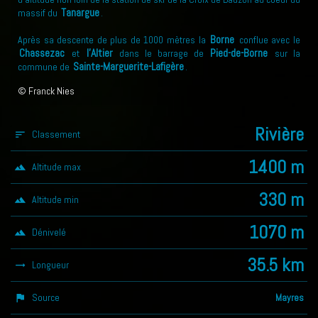
Tanargue
massif du
.
Borne
Après sa descente de plus de 1000 mètres la
conflue avec le
Chassezac
l'Altier
Pied-de-Borne
et
dans le barrage de
sur la
Sainte-Marguerite-Lafigère
commune de
.
© Franck Nies
Rivière
Classement
sort
1400 m
Altitude max
landscape
330 m
Altitude min
landscape
1070 m
Dénivelé
landscape
35.5 km
Longueur
trending_flat
Source
Mayres
assistant_photo