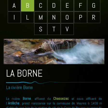
A
B
C
D
E
F
G
I
L
M
N
O
P
R
S
T
V
LA BORNE
La rivière Borne
Borne
Chassezac
La rivière
, affluent du
et sous affluent de
Ardèche
l'
, prend naissance sur la commune de Mayres à 1400 m
d'altitude non loin de la station de ski de la Croix de Bauzon au coeur du