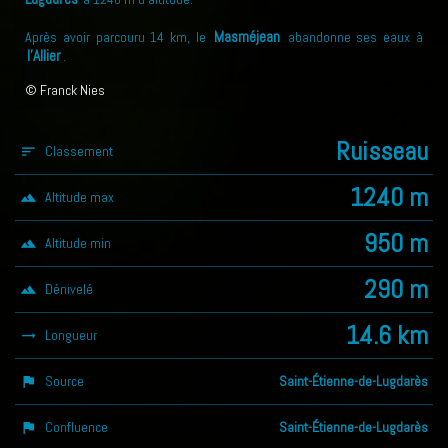
Masméjean
Après avoir parcouru 14 km, le
abandonne ses eaux à
l'Allier
.
© Franck Nies
Ruisseau
Classement
sort
1240 m
Altitude max
landscape
950 m
Altitude min
landscape
290 m
Dénivelé
landscape
14.6 km
Longueur
trending_flat
Source
Saint-Étienne-de-Lugdarès
assistant_photo
Confluence
Saint-Étienne-de-Lugdarès
assistant_photo