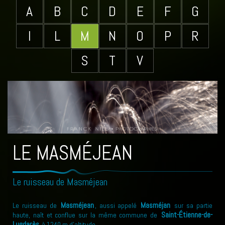
A
B
C
D
E
F
G
I
L
M
N
O
P
R
S
T
V
LE MASMÉJEAN
Le ruisseau de Masméjean
Masméjean
Masméjan
Le ruisseau de
, aussi appelé
sur sa partie
Saint-Étienne-de-
haute, naît et conflue sur la même commune de
Lugdarès
à 1240 m d'altitude.