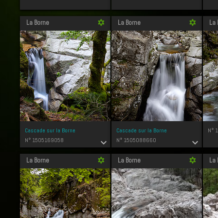
La Borne
La Borne
La 
filter_vintage
filter_vintage
Cascade sur la Borne
Cascade sur la Borne
N° 
N° 1505169058
N° 1505088660
expand_more
expand_more
La Borne
La Borne
La 
filter_vintage
filter_vintage