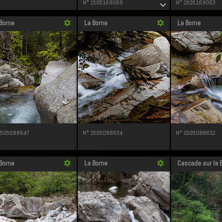
N° 1505169069
N° 1505169063
expand_more
Borne
La Borne
La Borne
filter_vintage
filter_vintage
1505088647
N° 1505088634
N° 1505088632
Borne
La Borne
Cascade sur la 
filter_vintage
filter_vintage