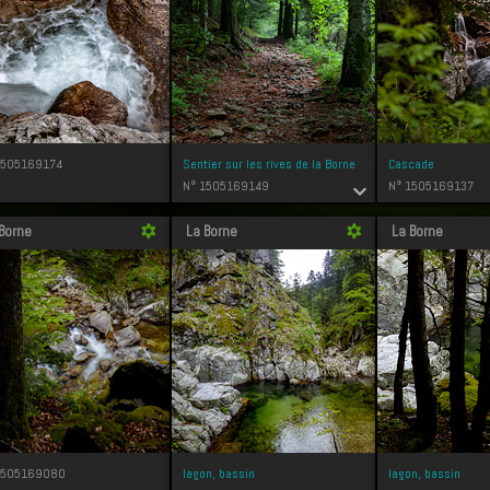
1505169174
Sentier sur les rives de la Borne
Cascade
N° 1505169149
N° 1505169137
expand_more
Borne
La Borne
La Borne
filter_vintage
filter_vintage
1505169080
lagon, bassin
lagon, bassin