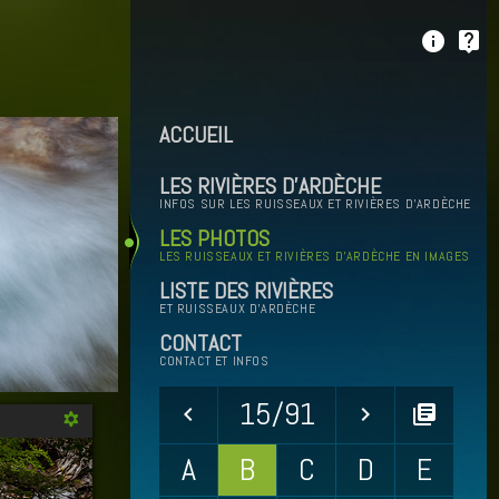
info
live_help
ACCUEIL
LES RIVIÈRES D'ARDÈCHE
INFOS SUR LES RUISSEAUX ET RIVIÈRES D'ARDÈCHE
LES PHOTOS
LES RUISSEAUX ET RIVIÈRES D'ARDÈCHE EN IMAGES
LISTE DES RIVIÈRES
ET RUISSEAUX D'ARDÈCHE
CONTACT
CONTACT ET INFOS
15/91
keyboard_arrow_left
keyboard_arrow_right
library_books
filter_vintage
A
B
C
D
E