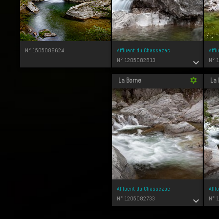
N° 1505088624
Affluent du Chassezac
Affl
N° 1205082813
N° 
expand_more
La Borne
La 
filter_vintage
Affluent du Chassezac
Affl
N° 1205082733
N° 
expand_more