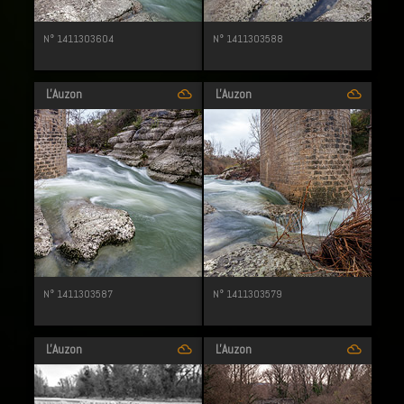
N° 1411303604
N° 1411303588
L'Auzon
L'Auzon
filter_drama
filter_drama
N° 1411303587
N° 1411303579
L'Auzon
L'Auzon
filter_drama
filter_drama