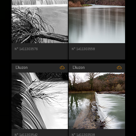
N° 1411303576
N° 1411303558
L'Auzon
L'Auzon
filter_drama
filter_drama
N° 1411303542
N° 1411303538