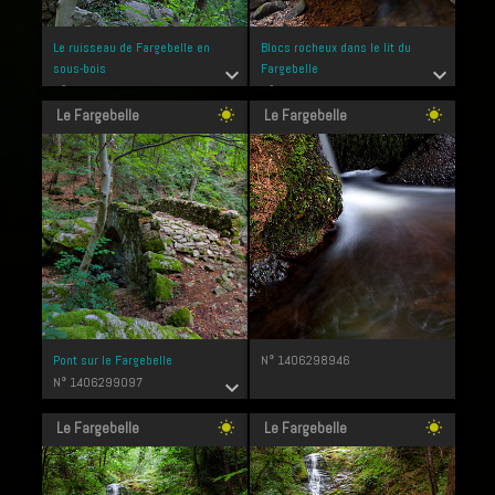
Le ruisseau de Fargebelle en
Blocs rocheux dans le lit du
sous-bois
Fargebelle
expand_more
expand_more
N° 1406299136
N° 1406299122
Le Fargebelle
Le Fargebelle
wb_sunny
wb_sunny
Pont sur le Fargebelle
N° 1406298946
N° 1406299097
expand_more
Le Fargebelle
Le Fargebelle
wb_sunny
wb_sunny