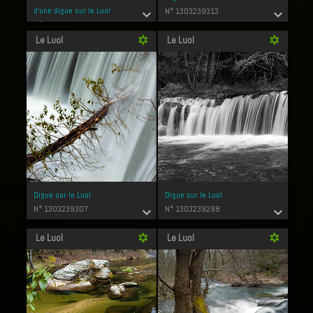
d'une digue sur le Luol
N° 1303239313
expand_more
expand_more
N° 1303239335
Le Luol
Le Luol
filter_vintage
filter_vintage
Digue sur le Luol
Digue sur le Luol
N° 1303239307
N° 1303239298
expand_more
expand_more
Le Luol
Le Luol
filter_vintage
filter_vintage