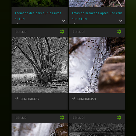
Anemone des bois sur les rives
Amas de branches après une crue
du Luol
sur le Luol
expand_more
expand_more
N° 1304060389
N° 1304060382
Le Luol
Le Luol
filter_vintage
filter_vintage
N° 1304060376
N° 1304060359
Le Luol
Le Luol
filter_vintage
filter_vintage