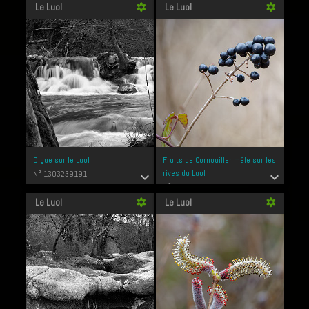
Le Luol
Le Luol
filter_vintage
filter_vintage
Digue sur le Luol
Fruits de Cornouiller mâle sur les
rives du Luol
N° 1303239191
expand_more
expand_more
N° 1303239159
Le Luol
Le Luol
filter_vintage
filter_vintage