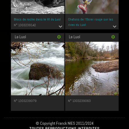
Blocs de roche dans le lit du Luol
Chatons de l'Osier rouge sur les
rives du Luol
N° 1303239142
expand_more
expand_more
N° 1303239095
Le Luol
Le Luol
filter_vintage
filter_vintage
N° 1303239079
N° 1303239063
© Copyright Franck NIES 2011/2024
TOUTES REPRODUCTIONS INTERDITES