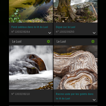
Fond sableux dans le lit du Luol
Digue sur le Luol
N° 1303239264
N° 1303239250
expand_more
expand_more
Le Luol
Le Luol
filter_vintage
filter_vintage
N° 1303239210
Racine usée par les galets dans
le lit du Luol
expand_more
N° 1303239200