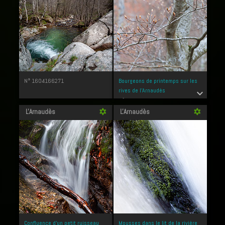
N° 1604166271
Bourgeons de printemps sur les
rives de l'Arnaudès
expand_more
N° 1604166243
L'Arnaudès
L'Arnaudès
filter_vintage
filter_vintage
Confluence d'un petit ruisseau
Mousses dans le lit de la rivière