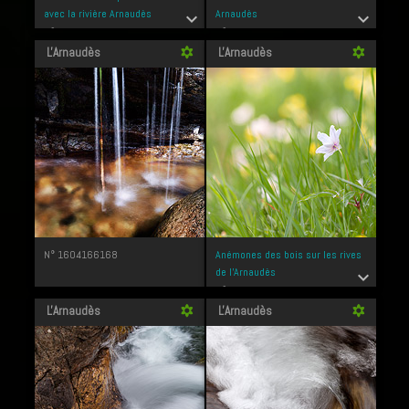
avec la rivière Arnaudès
Arnaudès
expand_more
expand_more
N° 1604166193
N° 1604166178
L'Arnaudès
L'Arnaudès
filter_vintage
filter_vintage
N° 1604166168
Anémones des bois sur les rives
de l'Arnaudès
expand_more
N° 1604166090
L'Arnaudès
L'Arnaudès
filter_vintage
filter_vintage