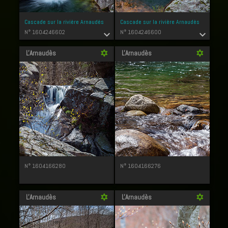
Cascade sur la rivière Arnaudès
Cascade sur la rivière Arnaudès
N° 1604246602
N° 1604246600
expand_more
expand_more
L'Arnaudès
L'Arnaudès
filter_vintage
filter_vintage
N° 1604166280
N° 1604166276
L'Arnaudès
L'Arnaudès
filter_vintage
filter_vintage