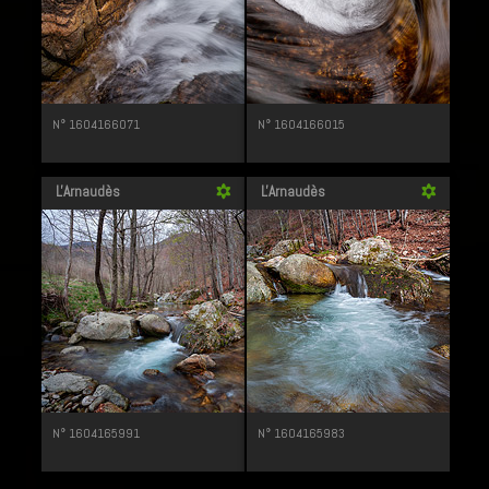
N° 1604166071
N° 1604166015
L'Arnaudès
L'Arnaudès
filter_vintage
filter_vintage
N° 1604165991
N° 1604165983