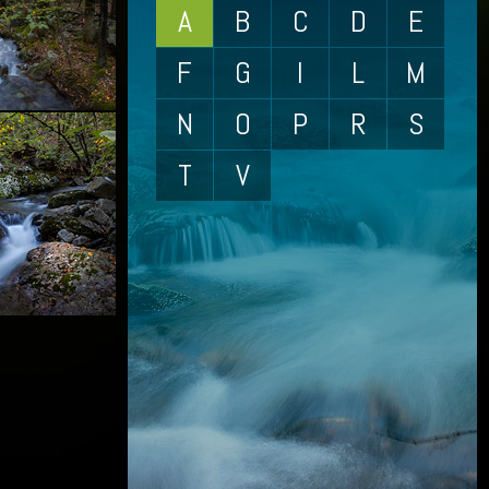
A
B
C
D
E
F
G
I
L
M
N
O
P
R
S
T
V